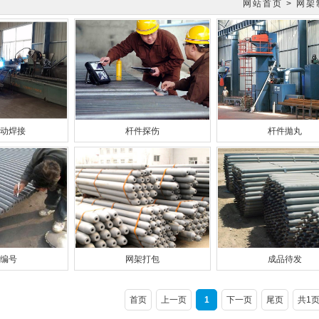
网站首页
>
网架
动焊接
杆件探伤
杆件拋丸
编号
网架打包
成品待发
首页
上一页
1
下一页
尾页
共1