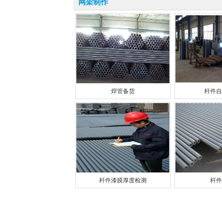
网架制作
焊管备货
杆件自
杆件漆膜厚度检测
杆件