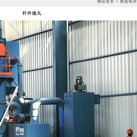
网站首页
>
网架制
杆件拋丸