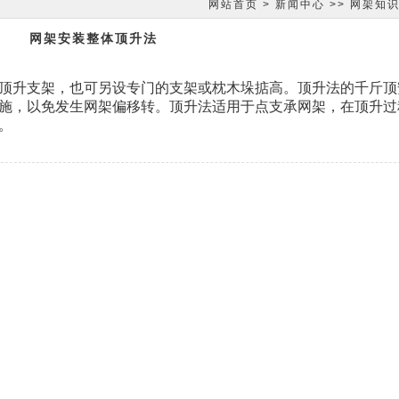
网站首页
>
新闻中心
>>
网架知
网架安装整体顶升法
顶升支架，也可另设专门的支架或枕木垛掂高。顶升法的千斤顶
施，以免发生网架偏移转。顶升法适用于点支承网架，在顶升过
。